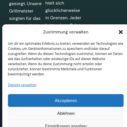
hielt sich
gesorgt. Unsere
glücklicherweise
Grillmeister
in Grenzen. Jeder
sorgten für das
hatte einen Salat
leibliche Wohl.
Zustimmung verwalten
mitgebracht und
Die Stimmung
Norberts
war
Um dir ein optimales Erlebnis zu bieten, verwenden wir Technologien wie
Nachbar
zwischenzeitlich
Cookies, um Geräteinformationen zu speichern und/oder darauf
zuzugreifen. Wenn du diesen Technologien zustimmst, können wir Daten
versorgte uns für
getrübt als Paul
wie das Surfverhalten oder eindeutige IDs auf dieser Website
das leiblich Wohl
gesucht wurde,
verarbeiten. Wenn du deine Zustimmung nicht erteilst oder
mit Fleisch und
zurückziehst, können bestimmte Merkmale und Funktionen
aber nach Suche,
beeinträchtigt werden.
Fisch. Norbert
auch im Internet,
hatte ein LGB da
gefunden und
Dienste verwalten
und als
tauchte wieder
Modellbahner
auf.
Akzeptieren
wurde diese
29. Juni 2025
gleich
Ablehnen
ausprobiert.
Einstellungen ansehen