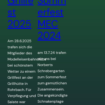
Grillfe
Somm
st
erfest
2025
MEC
2024
Am 28.6.2025
trafen sich die
am 13.7.24 trafen
Mitglieder des
wir uns bei
Modelleisenbahnclubs
Norberts
bei schönstem
Schrebergarten
Wetter zu einem
zum Sommerfest
Grillfest an der
zum gemütlichen
Grillhütte in
Zusammensein.
Rohrbach. Für
Die angekündigte
Verpflegung und
Schnakenplage
Salate war