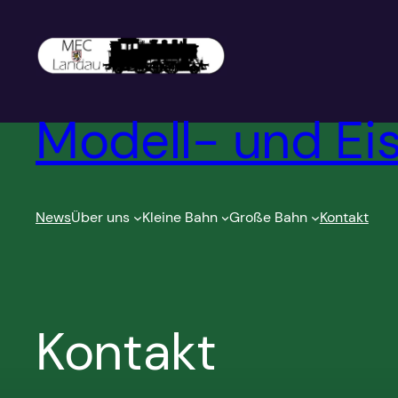
Zum
Inhalt
springen
Modell- und Ei
News
Über uns
Kleine Bahn
Große Bahn
Kontakt
Kontakt