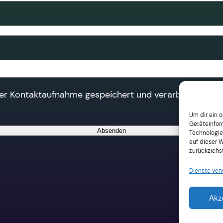
der Kontaktaufnahme gespeichert und verarbeitet werde
Um dir ein 
Geräteinfor
Technologie
auf dieser 
zurückziehs
Dienste ver
Akz