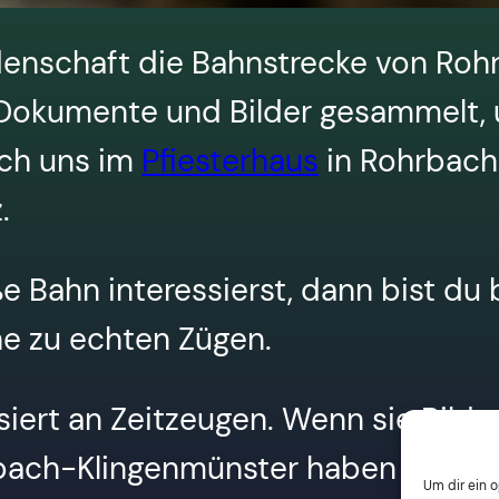
eidenschaft die Bahnstrecke von Ro
 Dokumente und Bilder gesammelt, 
uch uns im
Pfiesterhaus
in Rohrbach
.
 Bahn interessierst, dann bist du b
e zu echten Zügen.
ssiert an Zeitzeugen. Wenn sie Bil
bach-Klingenmünster haben oder A
Um dir ein 