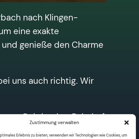
hrbach nach Klingen-
um eine exakte
 und genieße den Charme
ei uns auch richtig. Wir
der vom Rohrbacher Bahnhof
Zustimmung verwalten
rtefakte wäre es schön
optimales Erlebnis zu bieten, verwenden wir Technologien wie Cookies, um