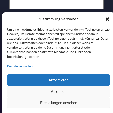
Name
*
Zustimmung verwalten
Um dir ein optimales Erlebnis zu bieten, verwenden wir Technologien wie
E-Mail-Adresse
*
Cookies, um Geräteinformationen zu speichern und/oder darauf
zuzugreifen. Wenn du diesen Technologien zustimmst, können wir Daten
wie das Surfverhalten oder eindeutige IDs auf dieser Website
verarbeiten. Wenn du deine Zustimmung nicht erteilst oder
Website
zurückziehst, können bestimmte Merkmale und Funktionen
beeinträchtigt werden.
Dienste verwalten
Name, E-Mail-Adresse und Website in diesem
Browser für meinen nächsten Kommentar
speichern.
Akzeptieren
Ablehnen
Einstellungen ansehen