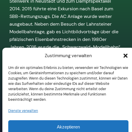
Stellwerk in Neustadt und zum Dampfspektakel
2014. 2015 führte eine Exkursion nach Basel zum
SBB-Rettungszugs. Die AC Anlage wurde weiter
ausgebaut. Neben dem Besuch der Lahnsteiner
Modellbahntage, gab es Lichtbildvorträge über die
pfälzischen Eisenbahnstrecken in den 1980er
Jahren. 2016 wurde die „Schwarzwald-Modellbahn“
in Hausach besichtigt.
Zustimmung verwalten
Um dir ein optimales Erlebnis zu bieten, verwenden wir Technologien wie
Cookies, um Geräteinformationen zu speichern und/oder darauf
zuzugreifen. Wenn du diesen Technologien zustimmst, können wir Daten
wie das Surfverhalten oder eindeutige IDs auf dieser Website
verarbeiten. Wenn du deine Zustimmung nicht erteilst oder
zurückziehst, können bestimmte Merkmale und Funktionen
beeinträchtigt werden.
Veröffentlicht
14. Oktober 2024
in
Dienste verwalten
von
Akzeptieren
Schlagwörter: